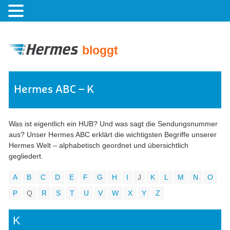
bloggt
Hermes ABC – K
Was ist eigentlich ein HUB? Und was sagt die Sendungsnummer
aus? Unser Hermes ABC erklärt die wichtigsten Begriffe unserer
Hermes Welt – alphabetisch geordnet und übersichtlich
gegliedert.
A
B
C
D
E
F
G
H
I
J
K
L
M
N
O
P
Q
R
S
T
U
V
W
X
Y
Z
K