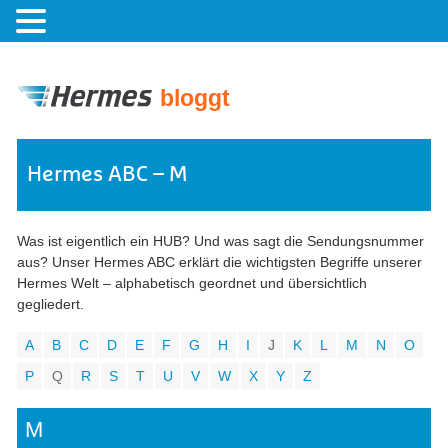
bloggt
Hermes ABC – M
Was ist eigentlich ein HUB? Und was sagt die Sendungsnummer
aus? Unser Hermes ABC erklärt die wichtigsten Begriffe unserer
Hermes Welt – alphabetisch geordnet und übersichtlich
gegliedert.
A
B
C
D
E
F
G
H
I
J
K
L
M
N
O
P
Q
R
S
T
U
V
W
X
Y
Z
M