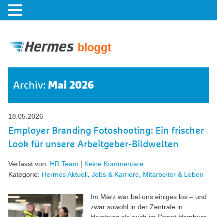
bloggt
Mai 2026
Archiv:
18.05.2026
Employer Branding Fotoshooting: Ein frischer
Look für unsere Arbeitgeber-Bildwelten
Verfasst von:
HR Team
|
Keine Kommentare
Kategorie:
Hermes Aktuell
,
Jobs & Karriere
,
Mitarbeiter & Leben
Im März war bei uns einiges los – und
zwar sowohl in der Zentrale in