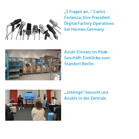
„5 Fragen an…“ Carlos
Forlenza, Vice President
Digital Factory Operations
bei Hermes Germany
Azubi-Einsatz im Peak-
Geschäft: Einblicke vom
Standort Berlin
„Joblinge“ besucht uns
Azubis in der Zentrale