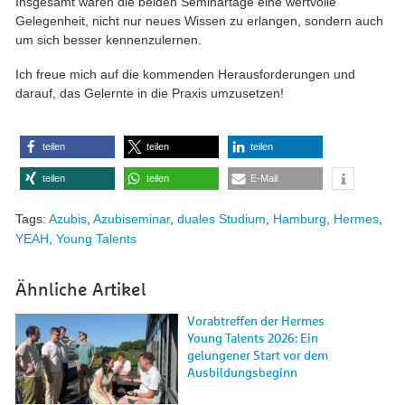
Insgesamt waren die beiden Seminartage eine wertvolle
Gelegenheit, nicht nur neues Wissen zu erlangen, sondern auch
um sich besser kennenzulernen.
Ich freue mich auf die kommenden Herausforderungen und
darauf, das Gelernte in die Praxis umzusetzen!
teilen
teilen
teilen
teilen
teilen
E-Mail
Tags:
Azubis
,
Azubiseminar
,
duales Studium
,
Hamburg
,
Hermes
,
YEAH
,
Young Talents
Ähnliche Artikel
Vorabtreffen der Hermes
Young Talents 2026: Ein
gelungener Start vor dem
Ausbildungsbeginn